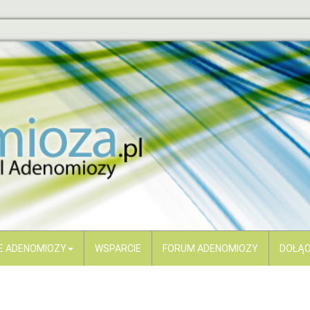
E ADENOMIOZY
WSPARCIE
FORUM ADENOMIOZY
DOŁĄC