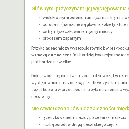
Głównymi przyczynami jej występowania 
wielokrotnymi poronieniami (samoistnymi ora
porodami (narażone są głównie kobiety, które ro
ostrym łyżeczkowaniem jamy macicy
procesem zapalnym.
Ryzyko
adenomiozy
występuje również w przypadku 
wkładkę domaciczną
(najbardziej inwazyjną metodę
jest bardzo niewielkie.
Dolegliwości tej nie stwierdzono u dziewcząt w okres
występowanie narażone są przede wszystkim panie w
Jeżeli kobieta w przeszłości nie była narażona na wy
nieistotny.
Nie stwierdzono również zależności międ
łyżeczkowaniem macicy po cesarskim cieciu
liczbą porodów drogą cesarskiego cięcia