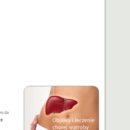
mi do
zę