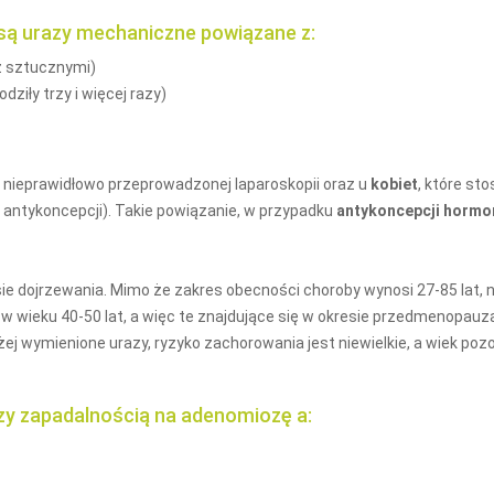
są urazy mechaniczne powiązane z:
z sztucznymi)
dziły trzy i więcej razy)
nieprawidłowo przeprowadzonej laparoskopii oraz u
kobiet
, które st
 antykoncepcji). Takie powiązanie, w przypadku
antykoncepcji hormo
ie dojrzewania. Mimo że zakres obecności choroby wynosi 27-85 lat, na
 wieku 40-50 lat, a więc te znajdujące się w okresie przedmenopauz
żej wymienione urazy, ryzyko zachorowania jest niewielkie, a wiek poz
zy zapadalnością na adenomiozę a: