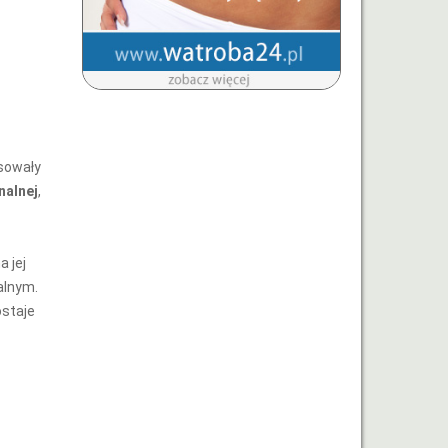
osowały
nalnej
,
 jej
alnym.
ostaje