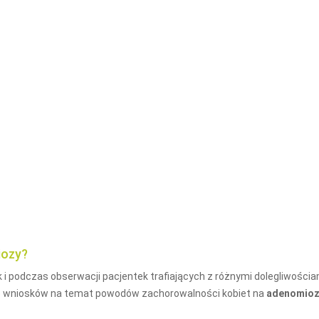
iozy?
ak i podczas obserwacji pacjentek trafiających z różnymi dolegliwościa
ele wniosków na temat powodów zachorowalności kobiet na
adenomio